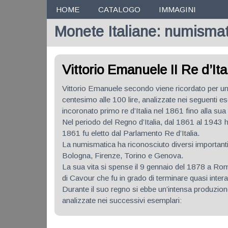
Navigazione
HOME
CATALOGO
IMMAGINI
Monete Italiane: numismati
Vittorio Emanuele II Re d’It
Vittorio Emanuele secondo viene ricordato per 
centesimo alle 100 lire, analizzate nei seguenti e
incoronato primo re d’Italia nel 1861 fino alla su
Nel periodo del Regno d’Italia, dal 1861 al 1943 
1861 fu eletto dal Parlamento Re d’Italia.
La numismatica ha riconosciuto diversi importanti i
Bologna, Firenze, Torino e Genova.
La sua vita si spense il 9 gennaio del 1878 a Ro
di Cavour che fu in grado di terminare quasi interam
Durante il suo regno si ebbe un’intensa produzio
analizzate nei successivi esemplari: