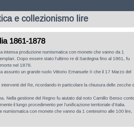
ca e collezionismo lire
alia 1861-1878
una intensa produzione numismatica con monete che vanno da 1
semplari. Dopo essere stato l’ultimo re di Sardegna fino al 1861, fu
a morte nel 1878.
ha assunto un grande ruolo Vittorio Emanuele II che il 17 Marzo del
nterventi del Re, ricordando in particolare la chiusura delle zecche d
ma. Nella gestione del Regno fu aiutato dal noto Camillo Benso cont
ente il lungo procedimento per l’unificazione territoriale d’Italia.
ne numismatica con monete che vanno da 1 centesimo alle 100 lire,